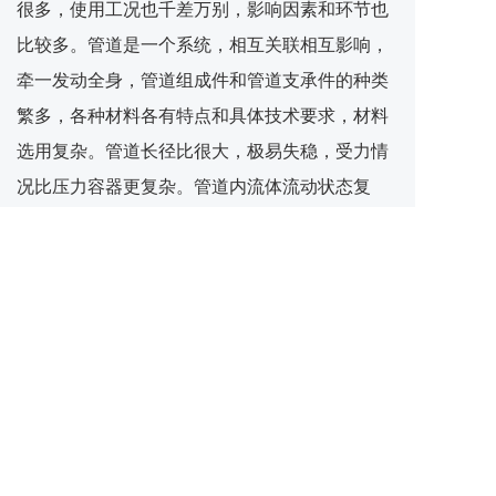
很多，使用工况也千差万别，影响因素和环节也
比较多。管道是一个系统，相互关联相互影响，
牵一发动全身，管道组成件和管道支承件的种类
繁多，各种材料各有特点和具体技术要求，材料
选用复杂。管道长径比很大，极易失稳，受力情
况比压力容器更复杂。管道内流体流动状态复
杂，缓冲余地小，工作条件变化频率比压力容器
高（如高温、高压、低温、低压、位移变形、
风、雪、地震等都可能影响管道受力情况）。在
做配管设计管道器材选用时需要全面统一考虑。
最新动态
管道器材选择原则及规范
2026-04-16 02:54:54